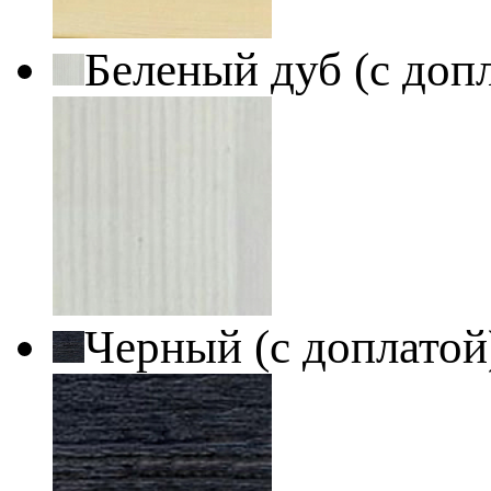
Беленый дуб (с доп
Черный (с доплато