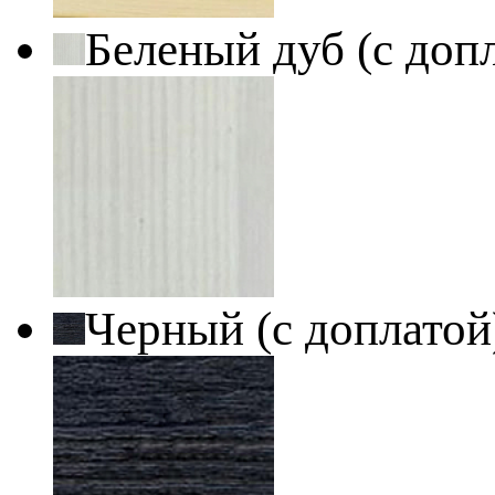
Беленый дуб (с доп
Черный (с доплато