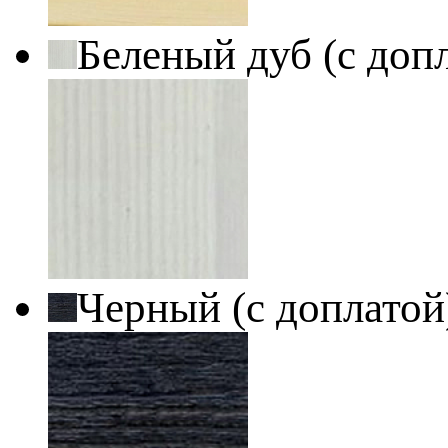
Беленый дуб (с доп
Черный (с доплато