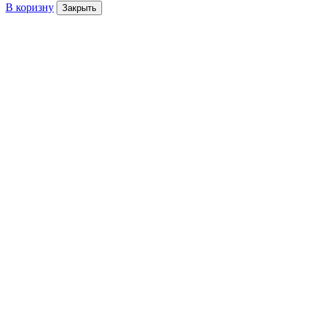
В коризну
Закрыть