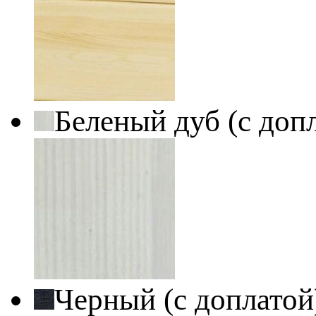
Беленый дуб (с доп
Черный (с доплато