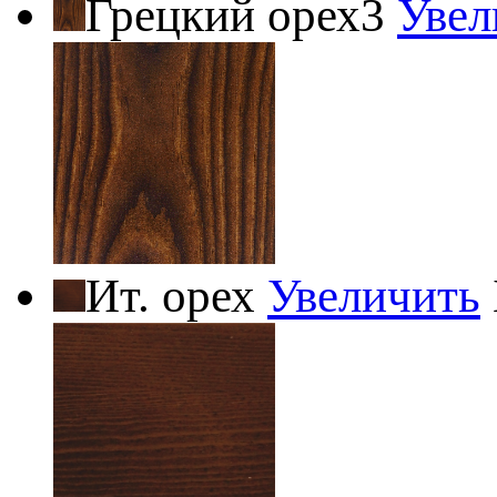
Грецкий орех3
Увел
Ит. орех
Увеличить