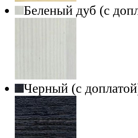
Беленый дуб (с доп
Черный (с доплато