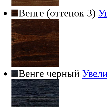
Венге (оттенок 3)
У
Венге черный
Увел