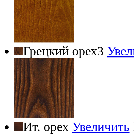
Грецкий орех3
Увел
Ит. орех
Увеличить