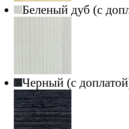
Беленый дуб (с доп
Черный (с доплато