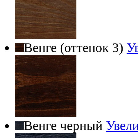
Венге (оттенок 3)
У
Венге черный
Увел