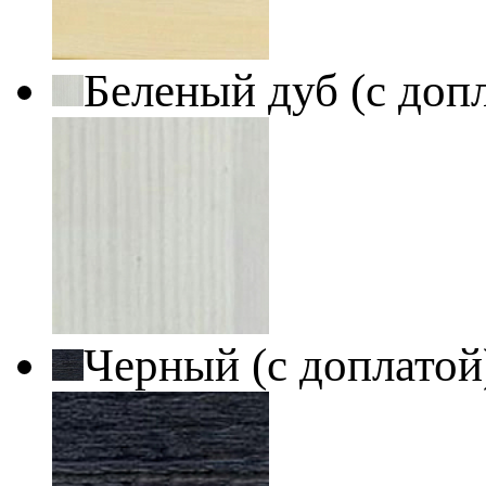
Беленый дуб (с доп
Черный (с доплато