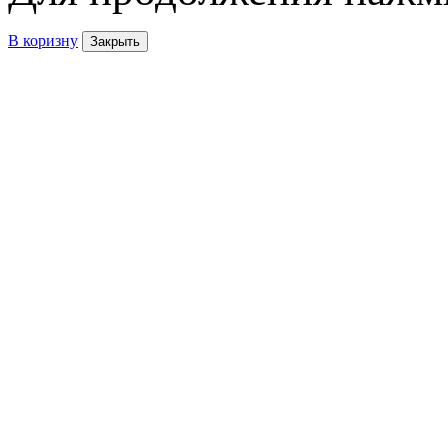
В коризну
Закрыть