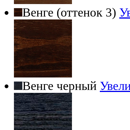
Венге (оттенок 3)
У
Венге черный
Увел