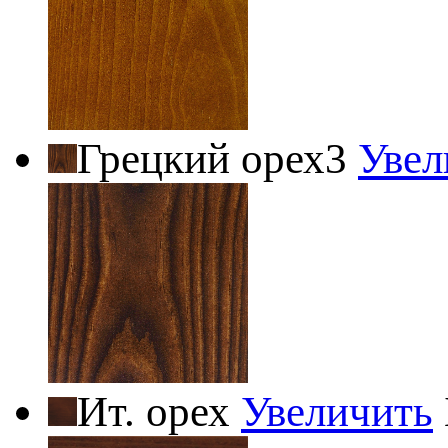
Грецкий орех3
Увел
Ит. орех
Увеличить