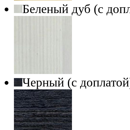
Беленый дуб (с доп
Черный (с доплато