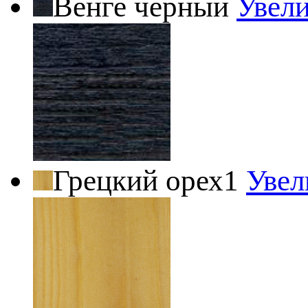
Венге черный
Увел
Грецкий орех1
Увел