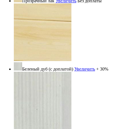
Прозрачный лак
Увеличить
Без доплаты
Беленый дуб (с доплатой)
Увеличить
+ 30%