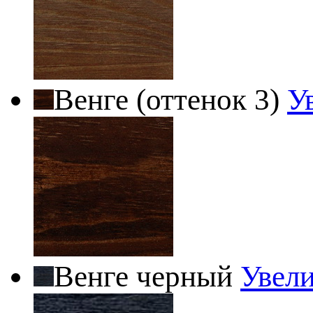
Венге (оттенок 3)
У
Венге черный
Увел