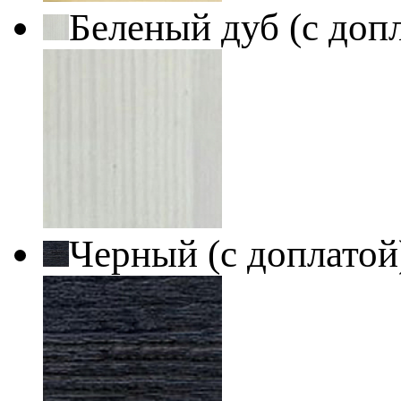
Беленый дуб (с доп
Черный (с доплато