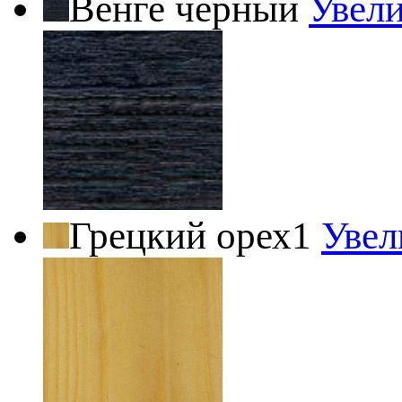
Венге черный
Увел
Грецкий орех1
Увел