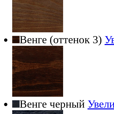
Венге (оттенок 3)
У
Венге черный
Увел