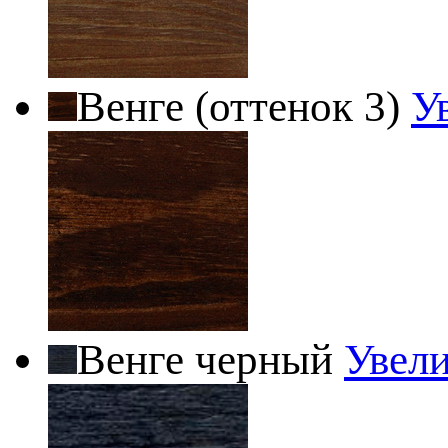
Венге (оттенок 3)
У
Венге черный
Увел