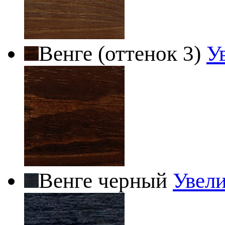
Венге (оттенок 3)
У
Венге черный
Увел