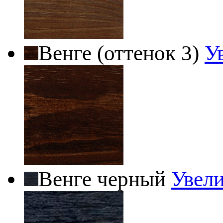
Венге (оттенок 3)
У
Венге черный
Увел