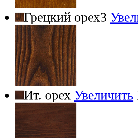
Грецкий орех3
Увел
Ит. орех
Увеличить