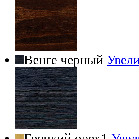
Венге черный
Увел
Грецкий орех1
Увел