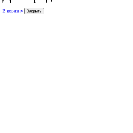
В коризну
Закрыть