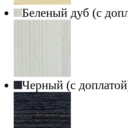
Беленый дуб (с доп
Черный (с доплато