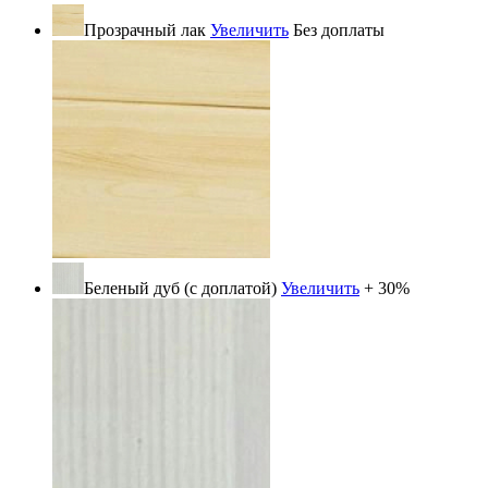
Прозрачный лак
Увеличить
Без доплаты
Беленый дуб (с доплатой)
Увеличить
+ 30%